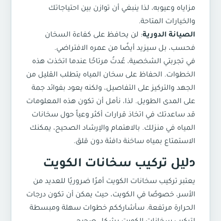
مزاياه وعيوبه، لذا ينبغي أن توازن بين احتياجاتك
والخيارات المتاحة.
الصيانة الدورية
: لن يحافظ على كفاءة السخان
فحسب، بل سيزيد أيضًا من عمره الافتراضي.
في تجربتي الشخصية، عُدتُ مرتاحًا عندما اتخذت هذه
الخطوات. الحفاظ على سخان المياه يتطلب القليل من
الجهد والتركيز على التفاصيل، ولكنه يعود بفوائد جمة
على المدى الطويل. لذا، نأمل أن تكون هذه المعلومات
قد ساعدتك في اتخاذ قرارات أكثر وعياً حول سخانات
المياه في منزلك. بالاهتمام والإرشاد الصحيح، يمكنك
الاستمتاع بمياه ساخنة دافئة دون قلق.
دليل
تركيب سخانات الكويت
يعتبر
تركيب سخانات الكويت
أمرًا ضروريًا للعديد من
الأسر، خصوصًا في الكويت، حيث يمكن أن تكون درجات
الحرارة مرتفعة. سأشارككم خطوات سهلة ومبسطة